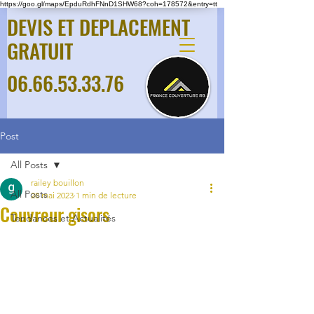
https://goo.gl/maps/EpduRdhFNnD1SHW68?coh=178572&entry=tt
DEVIS ET DEPLACEMENT
GRATUIT
06.66.53.33.76
Post
All Posts
railey bouillon
All Posts
28 mai 2023
1 min de lecture
Couvreur gisors
Tendances et Actualités