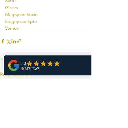
Méru
Gisors
Magny-en-Vexin
Éragny-sur-Epte
Vernon
Voir tout
Posts récents