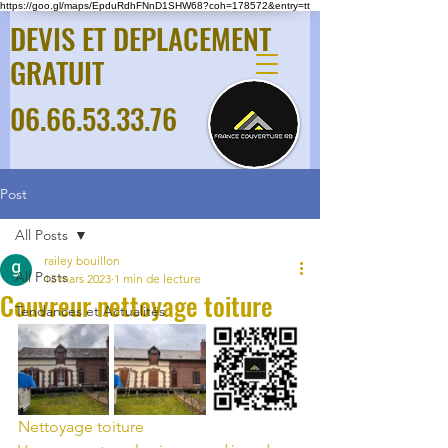
https://goo.gl/maps/EpduRdhFNnD1SHW68?coh=178572&entry=tt
DEVIS ET DEPLACEMENT
GRATUIT
06.66.53.33.76
Post
All Posts
railey bouillon
All Posts
13 mars 2023
1 min de lecture
Couvreur nettoyage toiture
Tendances et Actualités
Nettoyage toiture