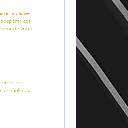
asser à cause 
de repérer ces 
érieur de votre 
t créer des 
on annuelle ou 