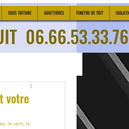
SOUS TOITURE
GOUTTIÈRES
FENETRE DE TOIT
ISOLAT
UIT
06.66.53.33.76
t votre
, le vent, la 