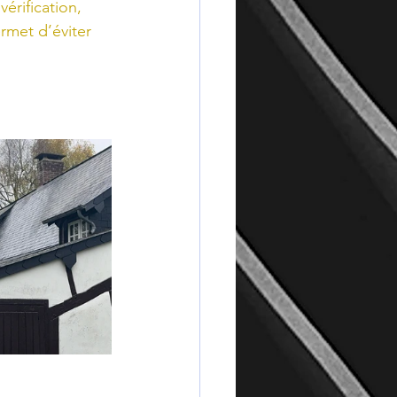
érification, 
rmet d’éviter 