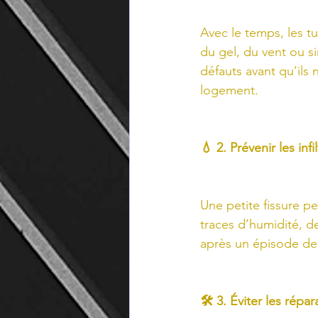
Avec le temps, les tu
du gel, du vent ou s
défauts avant qu’ils 
logement.
💧 2. Prévenir les infi
Une petite fissure pe
traces d’humidité, de
après un épisode de
🛠️ 3. Éviter les rép