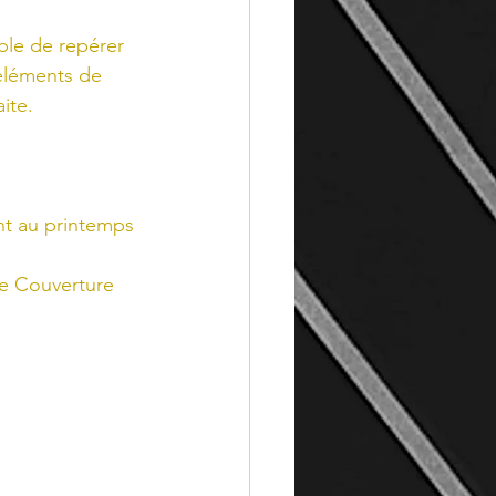
ble de repérer 
éléments de 
ite.
ent au printemps 
ce Couverture 