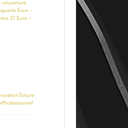
 couverture 
nguerie Écos – 
reur 27 Eure – 
novationToiture
rProfessionnel