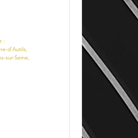
 :
e-d’Autils, 
s-sur-Seine, 