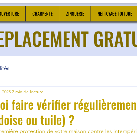
OUVERTURE
CHARPENTE
ZINGUERIE
NETTOYAGE TOITURE
DEPLACEMENT GRAT
ités
. 2025
2 min de lecture
i faire vérifier régulièremen
doise ou tuile) ?
première protection de votre maison contre les intempéries