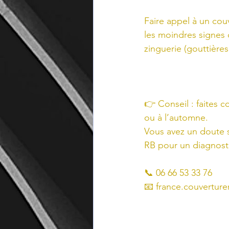
Faire appel à un cou
les moindres signes 
zinguerie (gouttières
👉 Conseil : faites c
ou à l’automne.
Vous avez un doute s
RB pour un diagnosti
📞 06 66 53 33 76
📧 
france.couvertur