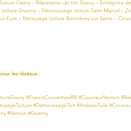
oiture Gasny – Réparation de toit Gasny – Entreprise de
toiture Giverny – Démoussage toiture Saint-Marcel – Zi
sur-Eure – Nettoyage toiture Bonnières-sur-Seine – Couv
pour les réseaux :
itureGasny
#FranceCouvertureRB
#CouvreurVernon
#Ré
toyageToiture
#DémoussageToit
#ArdoiseTuile
#Couvreu
sny
#Vernon
#Giverny