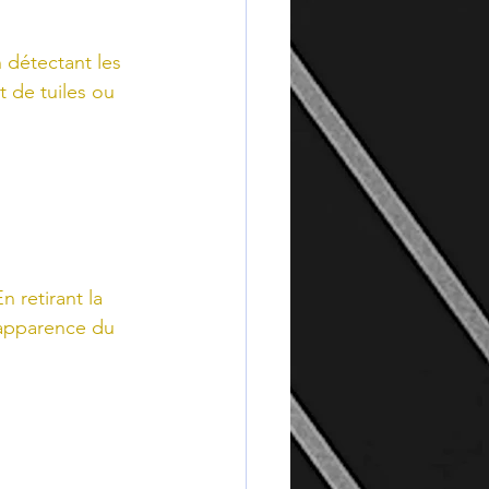
 détectant les 
 de tuiles ou 
 retirant la 
’apparence du 