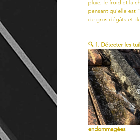
pluie, le froid et la
pensant qu’elle est “
de gros dégâts et de
🔍 1. Détecter les tu
endommagées