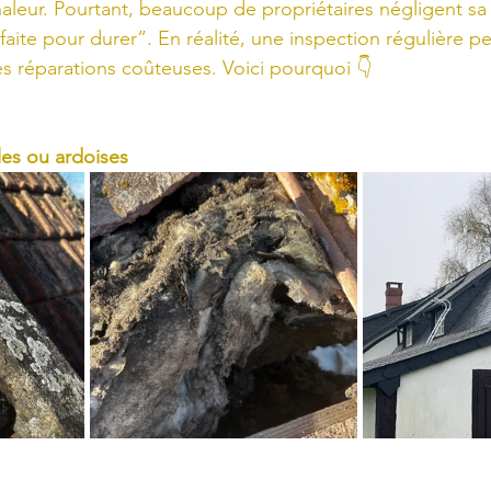
 chaleur. Pourtant, beaucoup de propriétaires négligent sa v
faite pour durer”. En réalité, une inspection régulière pe
s réparations coûteuses. Voici pourquoi 👇
iles ou ardoises 