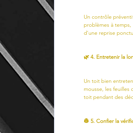
Un contrôle préventi
problèmes à temps, 
d’une reprise ponctue
🌿 4. Entretenir la lo
Un toit bien entreten
mousse, les feuilles
toit pendant des dé
👷 5. Confier la vérif