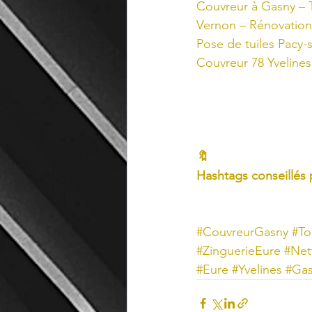
Couvreur à Gasny – T
Vernon – Rénovation 
Pose de tuiles Pacy-
Couvreur 78 Yvelines
🔖
Hashtags conseillés 
#CouvreurGasny
#To
#ZinguerieEure
#Net
#Eure
#Yvelines
#Ga