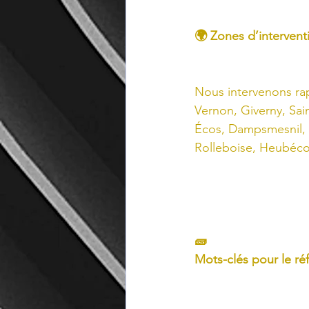
🌍 Zones d’intervent
Nous intervenons rap
Vernon, Giverny, Sai
Écos, Dampsmesnil, F
Rolleboise, Heubécou
🧱
Mots-clés pour le ré