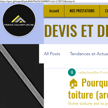
https://goo.gl/maps/EpduRdhFNnD1SHW68?coh=178572&entry=tt
Accueil
NOS PRESTATIONS
C
DEVIS ET 
All Posts
Tendances et Actual
railey bouillon
9 oct
🏠 Pourquo
toiture (ar
Votre toiture est la 