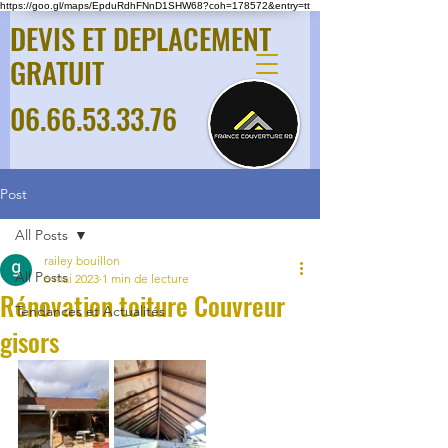
https://goo.gl/maps/EpduRdhFNnD1SHW68?coh=178572&entry=tt
DEVIS ET DEPLACEMENT
GRATUIT
06.66.53.33.76
Post
All Posts
railey bouillon
All Posts
6 mai 2023
1 min de lecture
Rénovation toiture Couvreur
Tendances et Actualités
gisors