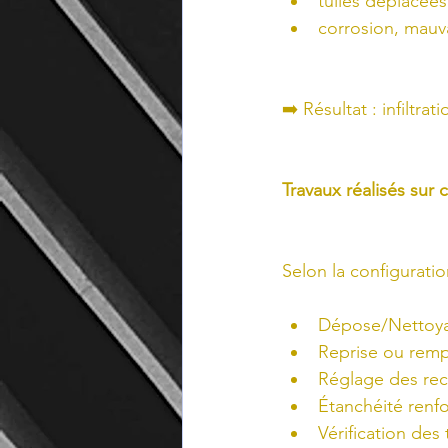
tuiles déplacée
corrosion, mauva
➡️ Résultat : infiltr
Travaux réalisés sur 
Selon la configurati
Dépose/Nettoya
Reprise ou remp
Réglage des rec
Étanchéité renfo
Vérification des 