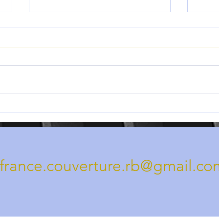
Nettoyage et réparation de toiture
Les 5
à Gasny : avant / après avec
appel
France Couverture RB
pour 
france.couverture.rb@gmail.co