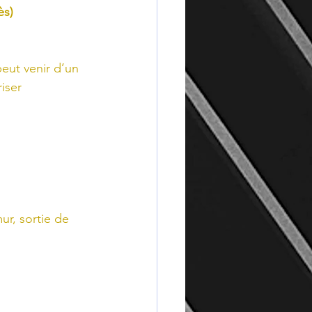
ès)
eut venir d’un 
iser 
ur, sortie de 