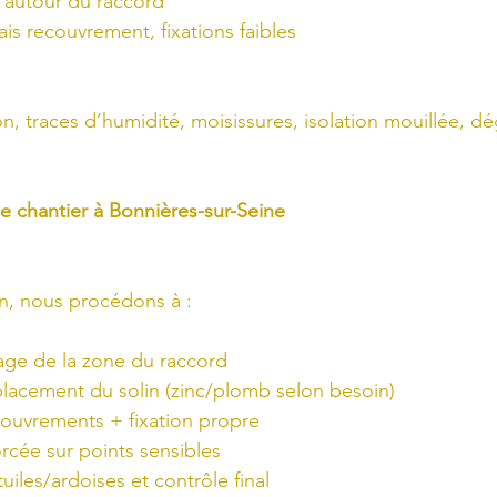
s autour du raccord
is recouvrement, fixations faibles
ation, traces d’humidité, moisissures, isolation mouillée, d
ce chantier à Bonnières-sur-Seine
on, nous procédons à :
ge de la zone du raccord
lacement du solin (zinc/plomb selon besoin)
ouvrements + fixation propre
rcée sur points sensibles
tuiles/ardoises et contrôle final