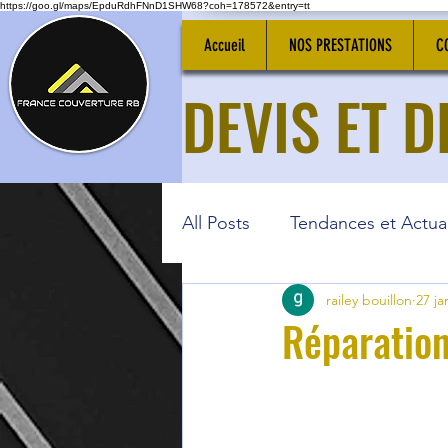
https://goo.gl/maps/EpduRdhFNnD1SHW68?coh=178572&entry=tt
Accueil
NOS PRESTATIONS
C
DEVIS ET 
All Posts
Tendances et Actual
railey bouillon
27 ja
Réparation