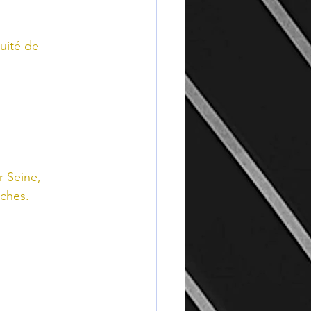
uité de 
-Seine, 
oches.