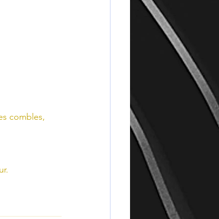
es combles, 
ur.