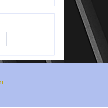
 bonnes raisons de faire
 à France Couverture RB
vos travaux toiture
m