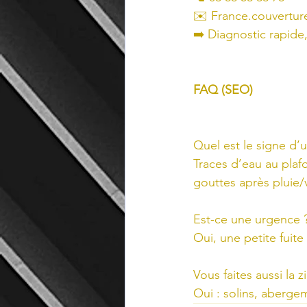
✉️ 
France.couvertu
➡️ Diagnostic rapide,
FAQ (SEO)
Quel est le signe d’u
Traces d’eau au plaf
gouttes après pluie/
Est-ce une urgence 
Oui, une petite fuite 
Vous faites aussi la z
Oui : solins, abergem