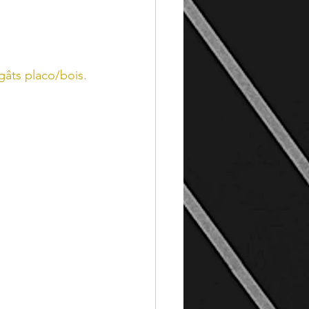
égâts placo/bois.