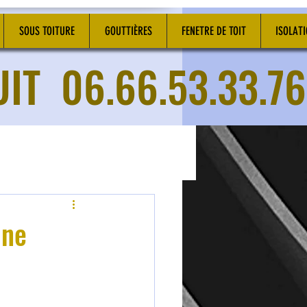
SOUS TOITURE
GOUTTIÈRES
FENETRE DE TOIT
ISOLAT
UIT
06.66.53.33.76
ine