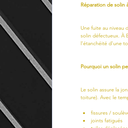
Réparation de solin à
Une fuite au niveau 
solin défectueux. À 
l’étanchéité d’une to
Pourquoi un solin pe
Le solin assure la jo
toiture). Avec le tem
fissures / soulè
joints fatigués