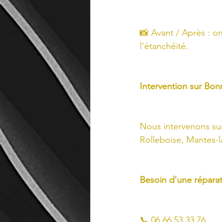
📸 Avant / Après : on
l’étanchéité.
Intervention sur Bon
Nous intervenons sur
Rolleboise, Mantes-
Besoin d’une réparat
📞 06 66 53 33 76