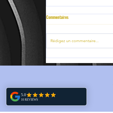
Commentaires
Rédigez un commentaire...
Les services essentiels d'un
couvreur zingueur à Gisors