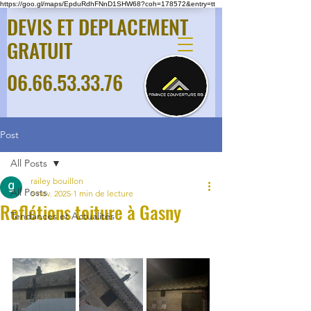
https://goo.gl/maps/EpduRdhFNnD1SHW68?coh=178572&entry=tt
DEVIS ET DEPLACEMENT
GRATUIT
06.66.53.33.76
Post
All Posts
railey bouillon
All Posts
5 nov. 2025
1 min de lecture
Reflétions toiture à Gasny
Tendances et Actualités