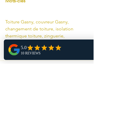
Mots-clés
Toiture Gasny, couvreur Gasny, 
changement de toiture, isolation 
thermique toiture, zinguerie, 
étanchéité toiture, rénovation toiture 
Vernon, couvreur Les Andelys, 
entreprise toiture 27
Voir tout
Posts récents