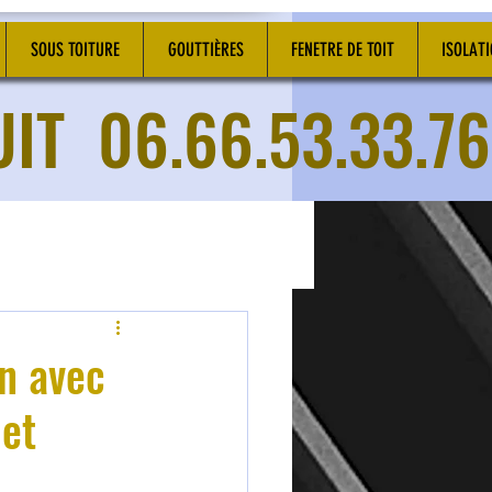
SOUS TOITURE
GOUTTIÈRES
FENETRE DE TOIT
ISOLAT
UIT
06.66.53.33.76
in avec
 et