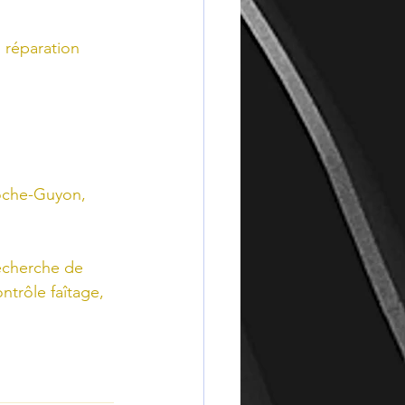
 réparation 
Roche-Guyon, 
recherche de 
ntrôle faîtage, 