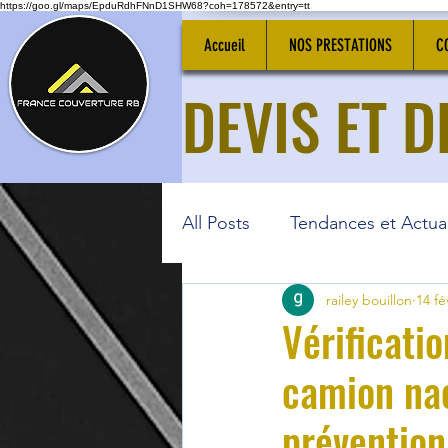
https://goo.gl/maps/EpduRdhFNnD1SHW68?coh=178572&entry=tt
Accueil
NOS PRESTATIONS
C
DEVIS ET 
All Posts
Tendances et Actual
railey bouillon
14 fé
Vérificati
camion nac
prévention