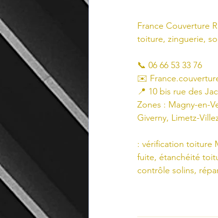
France Couverture RB 
toiture, zinguerie, s
📞 06 66 53 33 76
✉️ 
France.couvertu
📍 10 bis rue des Ja
Zones : Magny-en-Ve
Giverny, Limetz-Vill
: vérification toitur
fuite, étanchéité toi
contrôle solins, répa