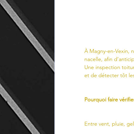
À Magny-en-Vexin, n
nacelle, afin d’antici
Une inspection toitur
et de détecter tôt le
Pourquoi faire vérifi
Entre vent, pluie, ge