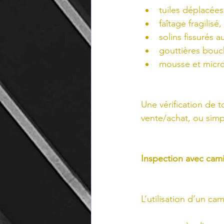
tuiles déplacée
faîtage fragilisé
solins fissurés 
gouttières bou
mousse et micro-
Une vérification de
vente/achat, ou simp
Inspection avec camio
L’utilisation d’un ca