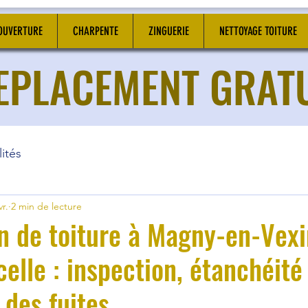
OUVERTURE
CHARPENTE
ZINGUERIE
NETTOYAGE TOITURE
DEPLACEMENT GRAT
ités
vr.
2 min de lecture
on de toiture à Magny-en-Vex
elle : inspection, étanchéité
 des fuites