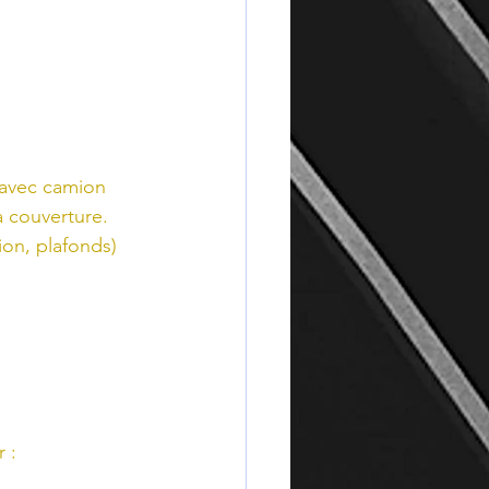
 avec camion 
la couverture. 
ion, plafonds) 
 :