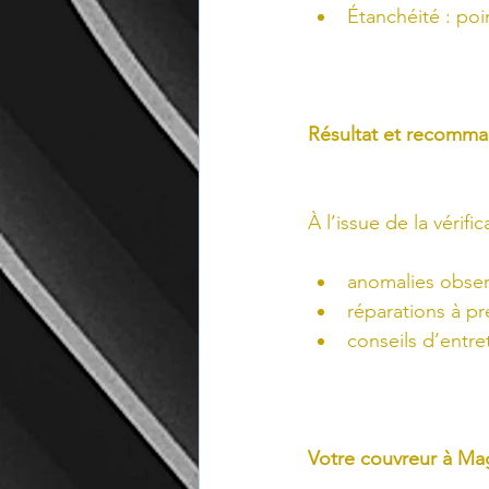
Étanchéité : poi
Résultat et recomma
À l’issue de la vérifi
anomalies obser
réparations à pré
conseils d’entr
Votre couvreur à Ma