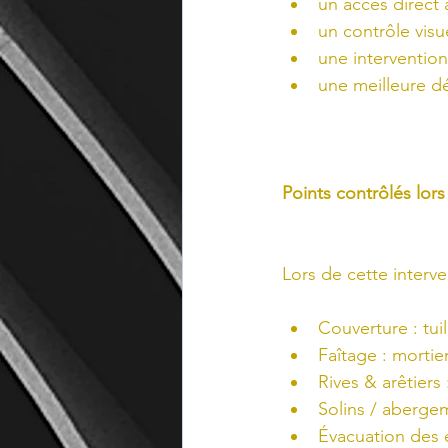
un accès direct 
un contrôle visu
une intervention
une meilleure dé
Points contrôlés lors 
Lors de cette interv
Couverture : tui
Faîtage : mortier
Rives & arêtiers
Solins / aberge
Évacuation des 