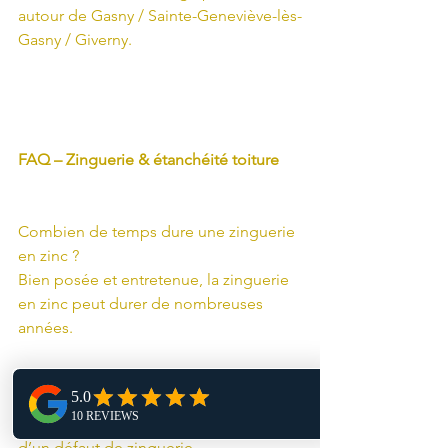
autour de Gasny / Sainte-Geneviève-lès-
Gasny / Giverny.
FAQ – Zinguerie & étanchéité toiture
Combien de temps dure une zinguerie 
en zinc ?
Bien posée et entretenue, la zinguerie 
en zinc peut durer de nombreuses 
années.
Une fuite vient toujours de la tuile ?
Non. Très souvent, la fuite vient d’un 
solin, d’une noue, d’une jonction ou 
d’un défaut de zinguerie.